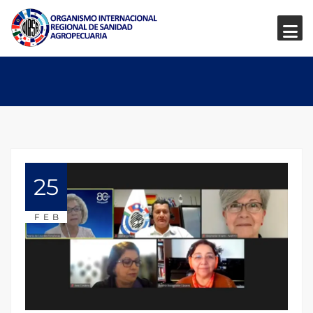
25
FEB