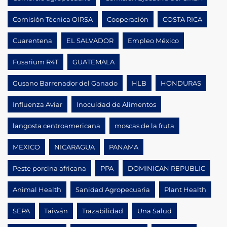
Comisión Técnica OIRSA
Cooperación
COSTA RICA
Cuarentena
EL SALVADOR
Empleo México
Fusarium R4T
GUATEMALA
Gusano Barrenador del Ganado
HLB
HONDURAS
Influenza Aviar
Inocuidad de Alimentos
langosta centroamericana
moscas de la fruta
MEXICO
NICARAGUA
PANAMA
Peste porcina africana
PPA
DOMINICAN REPUBLIC
Animal Health
Sanidad Agropecuaria
Plant Health
SEPA
Taiwán
Trazabilidad
Una Salud