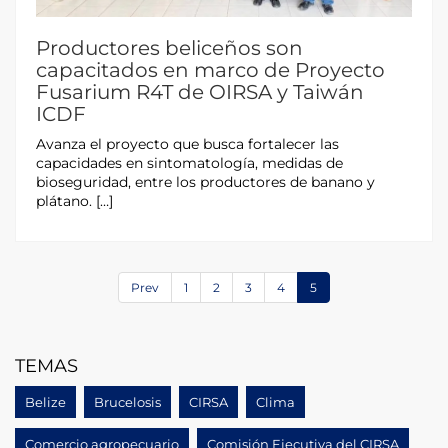
Productores beliceños son
capacitados en marco de Proyecto
Fusarium R4T de OIRSA y Taiwán
ICDF
Avanza el proyecto que busca fortalecer las
capacidades en sintomatología, medidas de
bioseguridad, entre los productores de banano y
plátano. […]
Prev
1
2
3
4
5
TEMAS
Belize
Brucelosis
CIRSA
Clima
Comercio agropecuario
Comisión Ejecutiva del CIRSA