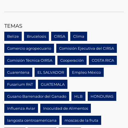
TEMAS
Belize
Brucelosis
CIRSA
Clima
Comercio agropecuario
Comisión Ejecutiva del CIRSA
Comisión Técnica OIRSA
Cooperación
COSTA RICA
Cuarentena
EL SALVADOR
Empleo México
Fusarium R4T
GUATEMALA
Gusano Barrenador del Ganado
HLB
HONDURAS
Influenza Aviar
Inocuidad de Alimentos
langosta centroamericana
moscas de la fruta