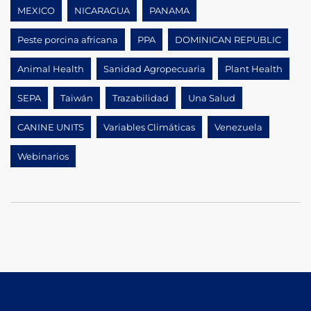
MEXICO
NICARAGUA
PANAMA
Peste porcina africana
PPA
DOMINICAN REPUBLIC
Animal Health
Sanidad Agropecuaria
Plant Health
SEPA
Taiwán
Trazabilidad
Una Salud
CANINE UNITS
Variables Climáticas
Venezuela
Webinarios