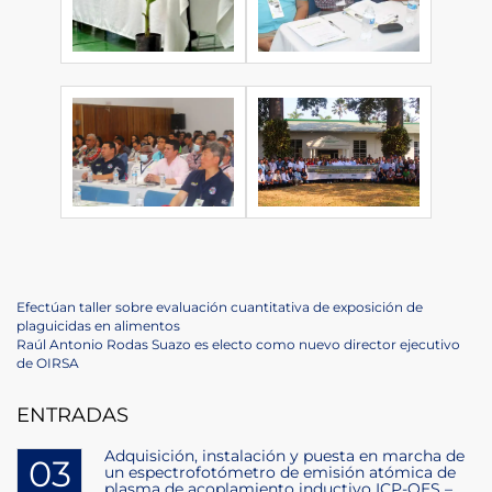
Navegación
Previous
Efectúan taller sobre evaluación cuantitativa de exposición de
Post
plaguicidas en alimentos
de
Next
Raúl Antonio Rodas Suazo es electo como nuevo director ejecutivo
Post
de OIRSA
entradas
ENTRADAS
Adquisición, instalación y puesta en marcha de
03
un espectrofotómetro de emisión atómica de
plasma de acoplamiento inductivo ICP-OES –