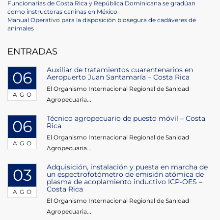
Navegación
Previous
Funcionarias de Costa Rica y República Dominicana se gradúan
Post
como instructoras caninas en México
de
Next
Manual Operativo para la disposición biosegura de cadáveres de
Post
animales
entradas
ENTRADAS
Auxiliar de tratamientos cuarentenarios en
06
Aeropuerto Juan Santamaría – Costa Rica
El Organismo Internacional Regional de Sanidad
AGO
Agropecuaria...
Técnico agropecuario de puesto móvil – Costa
06
Rica
El Organismo Internacional Regional de Sanidad
AGO
Agropecuaria...
Adquisición, instalación y puesta en marcha de
03
un espectrofotómetro de emisión atómica de
plasma de acoplamiento inductivo ICP-OES –
Costa Rica
AGO
El Organismo Internacional Regional de Sanidad
Agropecuaria...