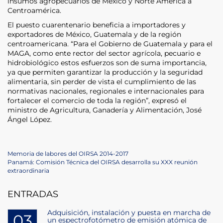
insumos agropecuarios de México y Norte América a
Centroamérica.
El puesto cuarentenario beneficia a importadores y
exportadores de México, Guatemala y de la región
centroamericana. “Para el Gobierno de Guatemala y para el
MAGA, como ente rector del sector agrícola, pecuario e
hidrobiológico estos esfuerzos son de suma importancia,
ya que permiten garantizar la producción y la seguridad
alimentaria, sin perder de vista el cumplimiento de las
normativas nacionales, regionales e internacionales para
fortalecer el comercio de toda la región”, expresó el
ministro de Agricultura, Ganadería y Alimentación, José
Ángel López.
Navegación
Previous
Memoria de labores del OIRSA 2014-2017
Post
Next
Panamá: Comisión Técnica del OIRSA desarrolla su XXX reunión
de
Post
extraordinaria
entradas
ENTRADAS
Adquisición, instalación y puesta en marcha de
03
un espectrofotómetro de emisión atómica de