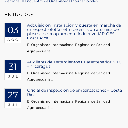
Post
Next
Memoria III Encuentro de Organismos Internacionales
de
Post
ENTRADAS
entradas
Adquisición, instalación y puesta en marcha de
03
un espectrofotómetro de emisión atómica de
plasma de acoplamiento inductivo ICP-OES –
Costa Rica
AGO
El Organismo Internacional Regional de Sanidad
Agropecuaria...
Auxiliares de Tratamientos Cuarentenarios SITC
31
– Nicaragua
El Organismo Internacional Regional de Sanidad
JUL
Agropecuaria...
Oficial de inspección de embarcaciones – Costa
27
Rica
El Organismo Internacional Regional de Sanidad
JUL
Agropecuaria...