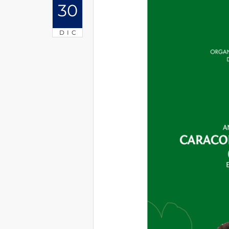
30
DIC