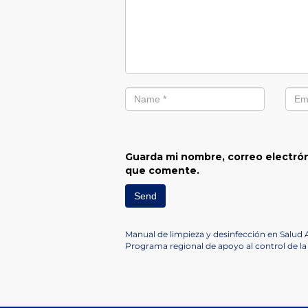
Guarda mi nombre, correo electrón
que comente.
Navegación
Previous
Manual de limpieza y desinfección en Salud
Post
Next
Programa regional de apoyo al control de la
de
Post
entradas