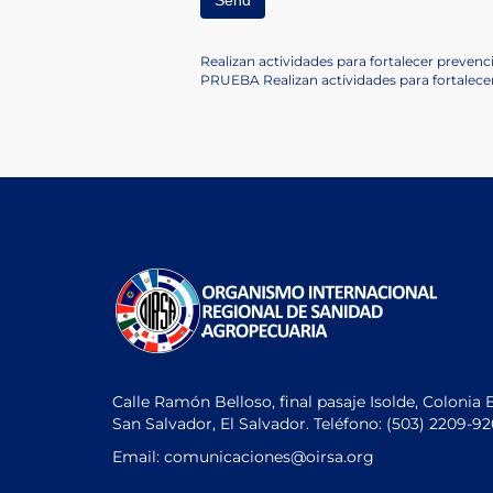
Navegación
Previous
Realizan actividades para fortalecer prevenc
Post
Next
PRUEBA Realizan actividades para fortalecer
de
Post
entradas
Calle Ramón Belloso, final pasaje Isolde, Colonia 
San Salvador, El Salvador. Teléfono:
(503) 2209-9
Email: comunicaciones
@oirsa.org