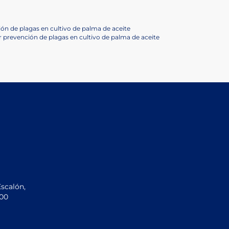
ión de plagas en cultivo de palma de aceite
 prevención de plagas en cultivo de palma de aceite
Escalón,
200