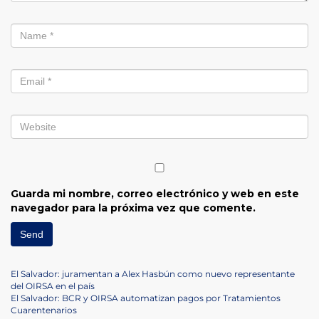
Guarda mi nombre, correo electrónico y web en este
navegador para la próxima vez que comente.
Navegación
Previous
El Salvador: juramentan a Alex Hasbún como nuevo representante
Post
del OIRSA en el país
de
Next
El Salvador: BCR y OIRSA automatizan pagos por Tratamientos
Post
Cuarentenarios