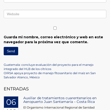
Guarda mi nombre, correo electrónico y web en este
navegador para la próxima vez que comente.
Navegación
Previous
Guatemala: concluye evaluación del proyecto para el manejo
Post
integrado del HLB de los cítricos
de
Next
OIRSA apoya proyecto de manejo fitosanitario del maíz en San
Post
Salvador Atenco, México
entradas
ENTRADAS
Auxiliar de tratamientos cuarentenarios en
06
Aeropuerto Juan Santamaría – Costa Rica
El Organismo Internacional Regional de Sanidad