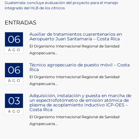
de
Next
Guatemala: concluye evaluación del proyecto para el manejo
Post
integrado del HLB de los cítricos
entradas
ENTRADAS
Auxiliar de tratamientos cuarentenarios en
06
Aeropuerto Juan Santamaría – Costa Rica
El Organismo Internacional Regional de Sanidad
AGO
Agropecuaria...
Técnico agropecuario de puesto móvil – Costa
06
Rica
El Organismo Internacional Regional de Sanidad
AGO
Agropecuaria...
Adquisición, instalación y puesta en marcha de
03
un espectrofotómetro de emisión atómica de
plasma de acoplamiento inductivo ICP-OES –
Costa Rica
AGO
El Organismo Internacional Regional de Sanidad
Agropecuaria...