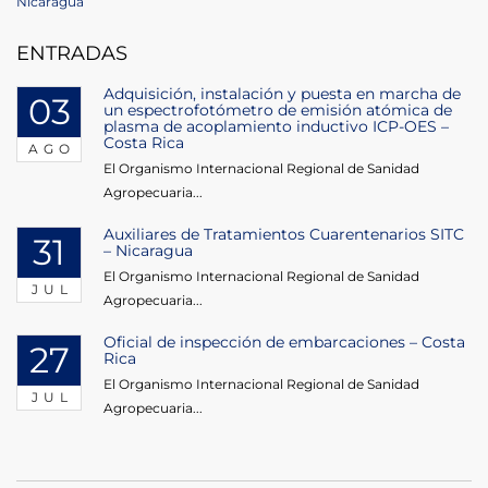
Post
Nicaragua
entradas
ENTRADAS
Adquisición, instalación y puesta en marcha de
03
un espectrofotómetro de emisión atómica de
plasma de acoplamiento inductivo ICP-OES –
Costa Rica
AGO
El Organismo Internacional Regional de Sanidad
Agropecuaria...
Auxiliares de Tratamientos Cuarentenarios SITC
31
– Nicaragua
El Organismo Internacional Regional de Sanidad
JUL
Agropecuaria...
Oficial de inspección de embarcaciones – Costa
27
Rica
El Organismo Internacional Regional de Sanidad
JUL
Agropecuaria...