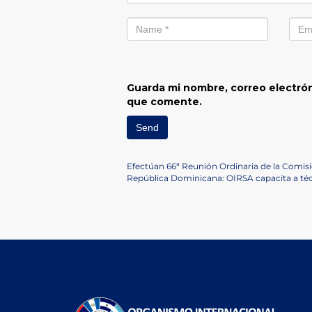
Guarda mi nombre, correo electrón
que comente.
Navegación
Previous
Efectúan 66ª Reunión Ordinaria de la Comis
Post
Next
República Dominicana: OIRSA capacita a téc
de
Post
entradas