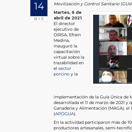
14
Movilización y Control Sanitario (GUI
Martes, 6 de
abril de 2021
.
DIC
El director
ejecutivo de
OIRSA, Efraín
Medina,
inauguró la
capacitación
virtual sobre la
trazabilidad en
el
sector
porcino
y la
implementación de la Guía Única de Mo
desarrollada el 11 de marzo de 2021 y 
Ganadería y Alimentación (MAGA), el 
(
APOGUA
).
En la actividad participaron más de 1
productores artesanales, semi-tecnif