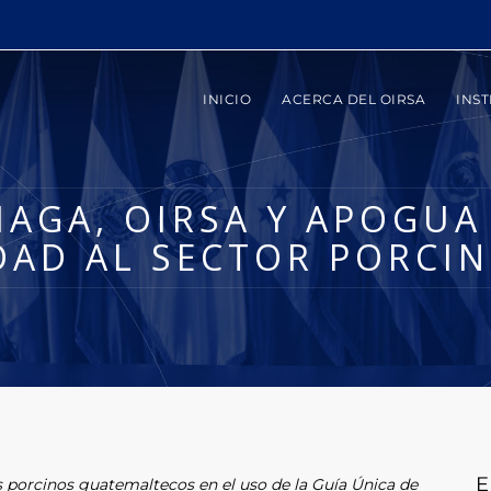
INICIO
ACERCA DEL OIRSA
INST
AGA, OIRSA Y APOGUA
DAD AL SECTOR PORCIN
E
 porcinos guatemaltecos en el uso de la Guía Única de