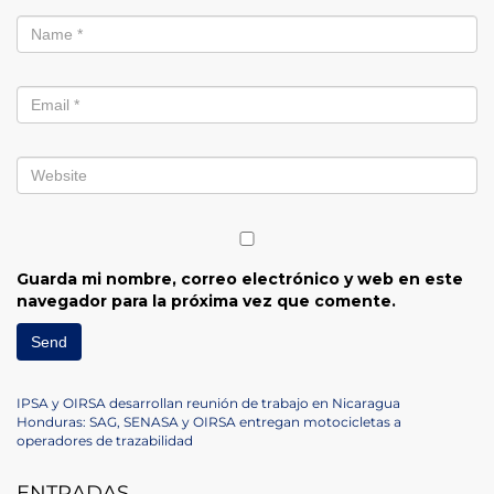
Guarda mi nombre, correo electrónico y web en este
navegador para la próxima vez que comente.
Navegación
Previous
IPSA y OIRSA desarrollan reunión de trabajo en Nicaragua
Post
Next
Honduras: SAG, SENASA y OIRSA entregan motocicletas a
de
Post
operadores de trazabilidad
entradas
ENTRADAS