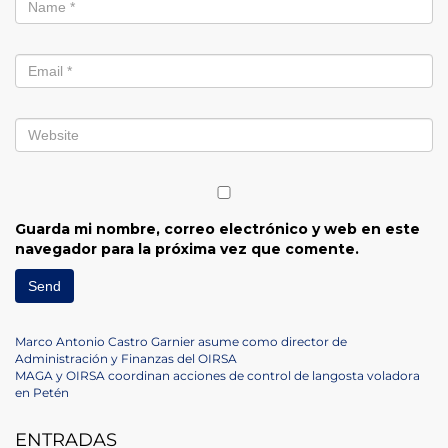
Guarda mi nombre, correo electrónico y web en este
navegador para la próxima vez que comente.
Navegación
Previous
Marco Antonio Castro Garnier asume como director de
Post
Administración y Finanzas del OIRSA
de
Next
MAGA y OIRSA coordinan acciones de control de langosta voladora
Post
en Petén
entradas
ENTRADAS