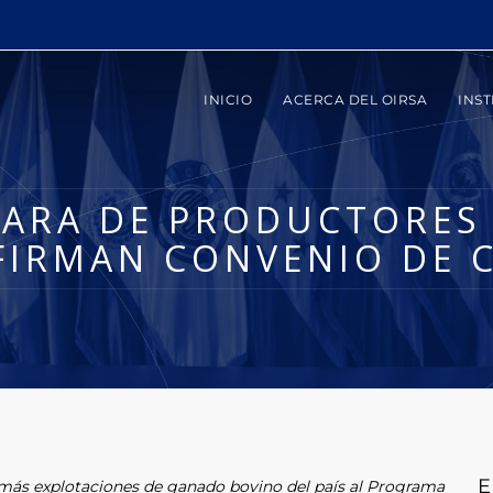
INICIO
ACERCA DEL OIRSA
INST
MARA DE PRODUCTORES 
FIRMAN CONVENIO DE 
E
más explotaciones de ganado bovino del país al Programa