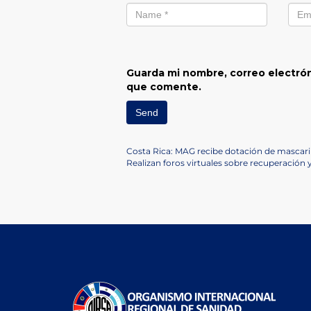
Guarda mi nombre, correo electrón
que comente.
Navegación
Previous
Costa Rica: MAG recibe dotación de mascari
Post
Next
Realizan foros virtuales sobre recuperación 
de
Post
entradas