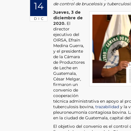
14
de control de brucelosis y tuberculosis
Jueves, 3 de
diciembre de
DIC
2020.
El
director
ejecutivo del
OIRSA, Efraín
Medina Guerra,
y el presidente
de la Cámara
de Productores
de Leche en
Guatemala,
César Melgar,
firmaron un
convenio de
cooperación
técnica administrativa en apoyo al pr
tuberculosis bovina,
trazabilidad
y la v
pleuroneumonía contagiosa bovina. La
en la ciudad de Guatemala, capital del 
El objetivo del convenio es el contro