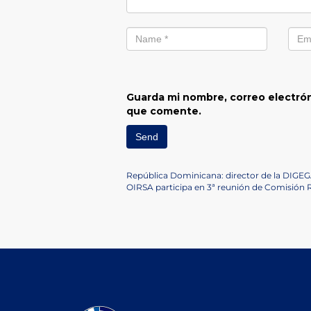
Guarda mi nombre, correo electrón
que comente.
Navegación
Previous
República Dominicana: director de la DIGEG
Post
Next
OIRSA participa en 3ª reunión de Comisión 
de
Post
entradas