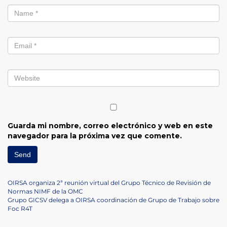
Guarda mi nombre, correo electrónico y web en este
navegador para la próxima vez que comente.
Navegación
Previous
OIRSA organiza 2ª reunión virtual del Grupo Técnico de Revisión de
Post
Normas NIMF de la OMC
de
Next
Grupo GICSV delega a OIRSA coordinación de Grupo de Trabajo sobre
Post
Foc R4T
entradas