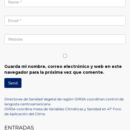
Guarda mi nombre, correo electrónico y web en este
navegador para la próxima vez que comente.
Navegación
Previous
Directores de Sanidad Vegetal de región OIRSA coordinan control de
Post
langosta centroamericana
de
Next
OIRSA coordina mesa de Variables Climáticas y Sanidad en 41º Foro
Post
de Aplicación del Clima
entradas
ENTRADAS