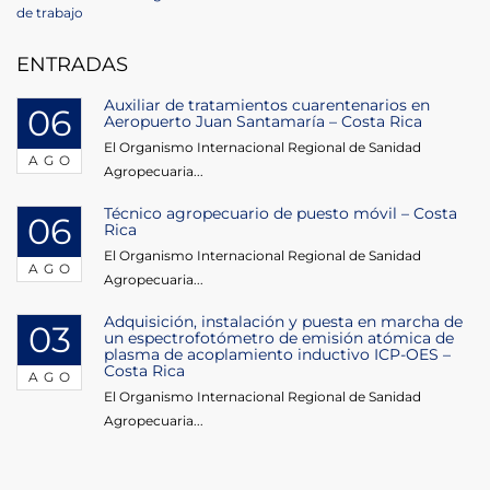
de
Post
de trabajo
entradas
ENTRADAS
Auxiliar de tratamientos cuarentenarios en
06
Aeropuerto Juan Santamaría – Costa Rica
El Organismo Internacional Regional de Sanidad
AGO
Agropecuaria...
Técnico agropecuario de puesto móvil – Costa
06
Rica
El Organismo Internacional Regional de Sanidad
AGO
Agropecuaria...
Adquisición, instalación y puesta en marcha de
03
un espectrofotómetro de emisión atómica de
plasma de acoplamiento inductivo ICP-OES –
Costa Rica
AGO
El Organismo Internacional Regional de Sanidad
Agropecuaria...