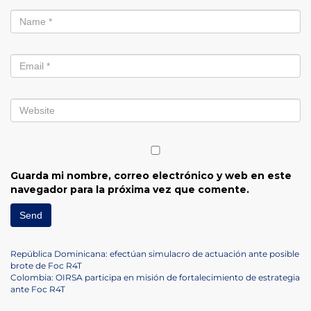
Guarda mi nombre, correo electrónico y web en este
navegador para la próxima vez que comente.
Navegación
Previous
República Dominicana: efectúan simulacro de actuación ante posible
Post
brote de Foc R4T
de
Next
Colombia: OIRSA participa en misión de fortalecimiento de estrategia
Post
ante Foc R4T
entradas