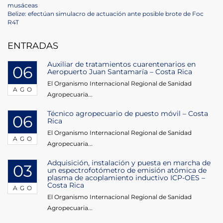
Navegación
Post
musáceas
de
Next
Belize: efectúan simulacro de actuación ante posible brote de Foc
Post
R4T
entradas
ENTRADAS
Auxiliar de tratamientos cuarentenarios en
06
Aeropuerto Juan Santamaría – Costa Rica
El Organismo Internacional Regional de Sanidad
AGO
Agropecuaria...
Técnico agropecuario de puesto móvil – Costa
06
Rica
El Organismo Internacional Regional de Sanidad
AGO
Agropecuaria...
Adquisición, instalación y puesta en marcha de
03
un espectrofotómetro de emisión atómica de
plasma de acoplamiento inductivo ICP-OES –
Costa Rica
AGO
El Organismo Internacional Regional de Sanidad
Agropecuaria...