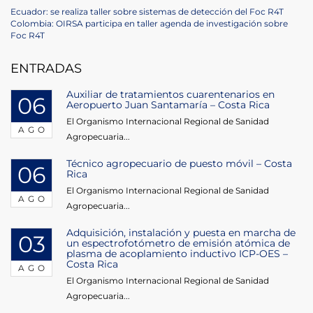
Navegación
Previous
Ecuador: se realiza taller sobre sistemas de detección del Foc R4T
Post
Next
Colombia: OIRSA participa en taller agenda de investigación sobre
de
Post
Foc R4T
entradas
ENTRADAS
Auxiliar de tratamientos cuarentenarios en
06
Aeropuerto Juan Santamaría – Costa Rica
El Organismo Internacional Regional de Sanidad
AGO
Agropecuaria...
Técnico agropecuario de puesto móvil – Costa
06
Rica
El Organismo Internacional Regional de Sanidad
AGO
Agropecuaria...
Adquisición, instalación y puesta en marcha de
03
un espectrofotómetro de emisión atómica de
plasma de acoplamiento inductivo ICP-OES –
Costa Rica
AGO
El Organismo Internacional Regional de Sanidad
Agropecuaria...