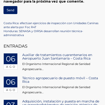
navegador para la próxima vez que comente.
Navegación
Previous
Costa Rica: efectúan ejercicios de inspección con Unidades Caninas
Post
ante alerta por Foc R4T
de
Next
Honduras: SENASA y OIRSA desarrollan reunión técnica-
Post
administrativa
entradas
ENTRADAS
Auxiliar de tratamientos cuarentenarios en
06
Aeropuerto Juan Santamaría – Costa Rica
El Organismo Internacional Regional de Sanidad
AGO
Agropecuaria...
Técnico agropecuario de puesto móvil – Costa
06
Rica
El Organismo Internacional Regional de Sanidad
AGO
Agropecuaria...
Adquisición, instalación y puesta en marcha de
un espectrofotómetro de emisión atómica de