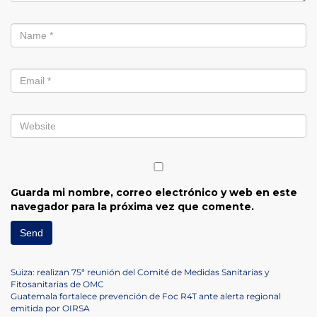
Guarda mi nombre, correo electrónico y web en este
navegador para la próxima vez que comente.
Navegación
Previous
Suiza: realizan 75ª reunión del Comité de Medidas Sanitarias y
Post
Fitosanitarias de OMC
de
Next
Guatemala fortalece prevención de Foc R4T ante alerta regional
Post
emitida por OIRSA