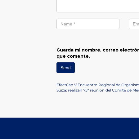
Guarda mi nombre, correo electrón
que comente.
Navegación
Previous
Efectúan V Encuentro Regional de Organism
Post
Next
Suiza: realizan 75ª reunión del Comité de Me
de
Post
entradas