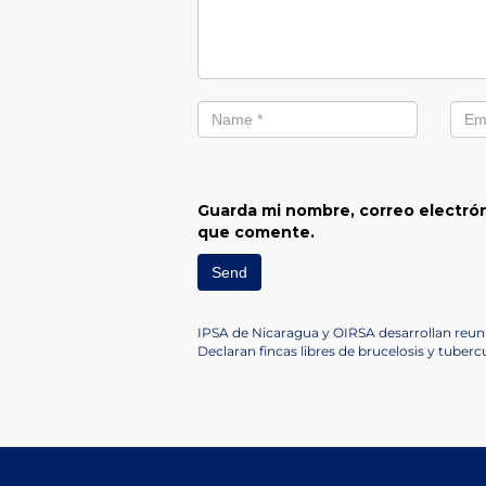
Guarda mi nombre, correo electrón
que comente.
Navegación
Previous
IPSA de Nicaragua y OIRSA desarrollan reun
Post
Next
Declaran fincas libres de brucelosis y tuber
de
Post
entradas