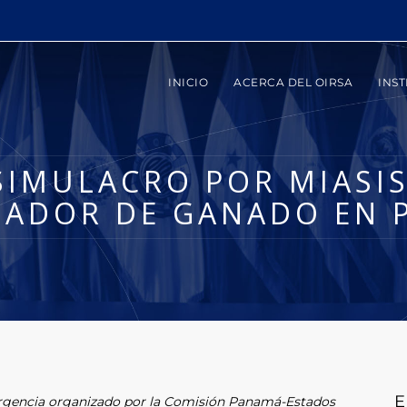
INICIO
ACERCA DEL OIRSA
INST
 SIMULACRO POR MIASI
NADOR DE GANADO EN 
E
rgencia organizado por la Comisión Panamá-Estados