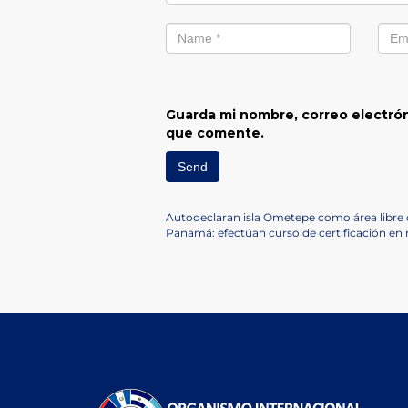
Guarda mi nombre, correo electrón
que comente.
Navegación
Previous
Autodeclaran isla Ometepe como área libre 
Post
Next
Panamá: efectúan curso de certificación en
de
Post
entradas