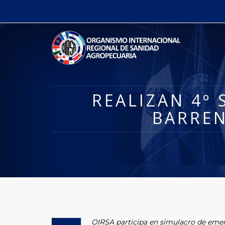
REALIZAN 4º
BARRE
OIRSA participa en simulacro de eme