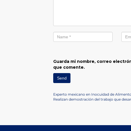
Guarda mi nombre, correo electrón
que comente.
Navegación
Previous
Experto mexicano en Inocuidad de Alimentos
Post
Next
Realizan demostración del trabajo que des
de
Post
entradas