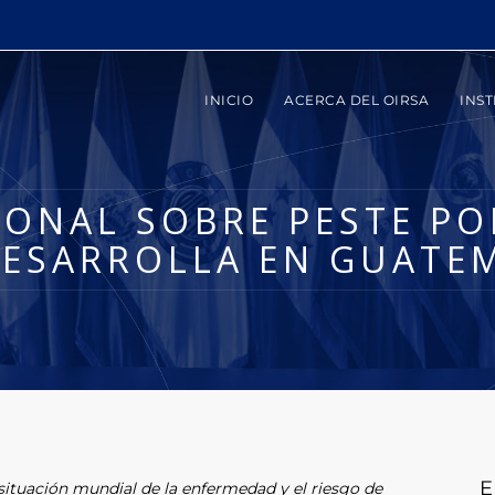
INICIO
ACERCA DEL OIRSA
INST
IONAL SOBRE PESTE PO
DESARROLLA EN GUATE
E
 situación mundial de la enfermedad y el riesgo de