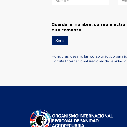
Guarda mi nombre, correo electrón
que comente.
Navegación
Previous
Honduras: desarrollan curso práctico para i
Post
Next
Comité Internacional Regional de Sanidad Ag
de
Post
entradas