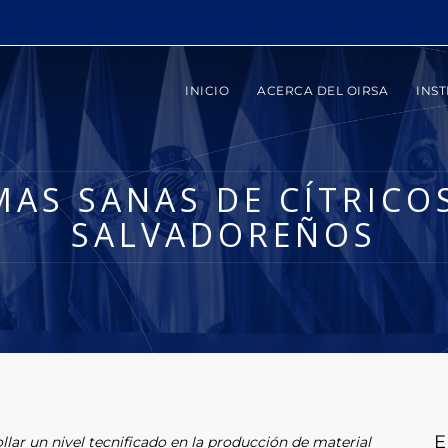
INICIO
ACERCA DEL OIRSA
INST
AS SANAS DE CÍTRICOS
SALVADOREÑOS
E
llar un nivel tecnificado en la producción de material