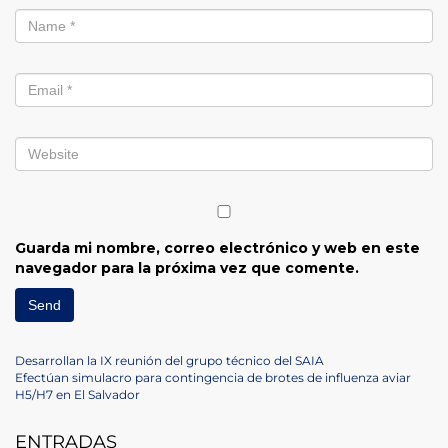
Guarda mi nombre, correo electrónico y web en este
navegador para la próxima vez que comente.
Navegación
Previous
Desarrollan la IX reunión del grupo técnico del SAIA
Post
Next
Efectúan simulacro para contingencia de brotes de influenza aviar
de
Post
H5/H7 en El Salvador
entradas
ENTRADAS