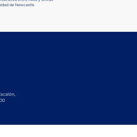
medad de Newcastle
Escalón,
200