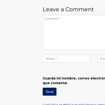
Leave a Comment
Guarda mi nombre, correo electrón
que comente.
Previous
Costa Rica: se efectúa reunión técnico-adm