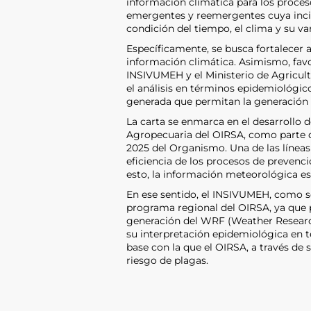
información climática para los proce
emergentes y reemergentes cuya incide
condición del tiempo, el clima y su var
Específicamente, se busca fortalecer
información climática. Asimismo, fav
INSIVUMEH y el Ministerio de Agricult
el análisis en términos epidemiológico
generada que permitan la generación
La carta se enmarca en el desarrollo 
Agropecuaria del OIRSA, como parte de
2025 del Organismo. Una de las líneas
eficiencia de los procesos de preven
esto, la información meteorológica e
En ese sentido, el INSIVUMEH, como s
programa regional del OIRSA, ya que pr
generación del WRF (Weather Research
su interpretación epidemiológica en t
base con la que el OIRSA, a través de 
riesgo de plagas.