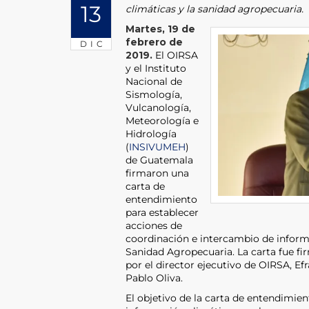
13
climáticas y la sanidad agropecuaria.
Martes, 19 de
febrero de
DIC
2019.
El OIRSA
y el Instituto
Nacional de
Sismología,
Vulcanología,
Meteorología e
Hidrología
(
INSIVUMEH
)
de Guatemala
firmaron una
carta de
entendimiento
para establecer
acciones de
coordinación e intercambio de informa
Sanidad Agropecuaria. La carta fue fi
por el director ejecutivo de OIRSA, Ef
Pablo Oliva.
El objetivo de la carta de entendimien