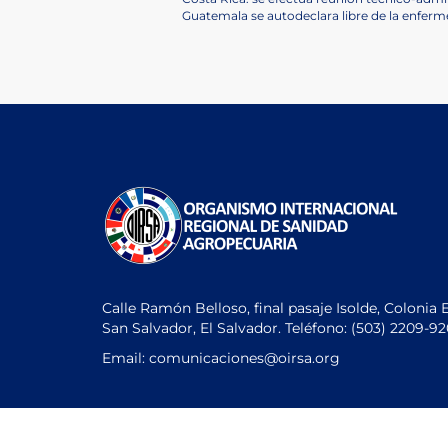
Navegación
Post
Next
Guatemala se autodeclara libre de la enfer
de
Post
entradas
Calle Ramón Belloso, final pasaje Isolde, Colonia 
San Salvador, El Salvador. Teléfono:
(503) 2209-9
Email: comunicaciones
@oirsa.org