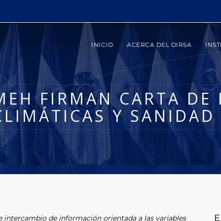
INICIO
ACERCA DEL OIRSA
INST
UMEH FIRMAN CARTA DE
CLIMÁTICAS Y SANIDA
E
 intercambio de información orientada a las variables