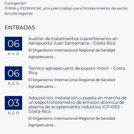
Navegación
Post
Fumigación
de
Next
OIRSA y FEDAVICAC articulan trabajo para fortalecimiento de sector
Post
avícola regional
entradas
ENTRADAS
Auxiliar de tratamientos cuarentenarios en
06
Aeropuerto Juan Santamaría – Costa Rica
El Organismo Internacional Regional de Sanidad
AGO
Agropecuaria...
Técnico agropecuario de puesto móvil – Costa
06
Rica
El Organismo Internacional Regional de Sanidad
AGO
Agropecuaria...
Adquisición, instalación y puesta en marcha de
03
un espectrofotómetro de emisión atómica de
plasma de acoplamiento inductivo ICP-OES –
Costa Rica
AGO
El Organismo Internacional Regional de Sanidad
Agropecuaria...