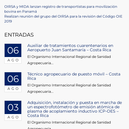
Navegación
Previous
OIRSA y MIDA lanzan registro de transportistas para movilización
Post
bovina en Panamá
de
Next
Realizan reunión del grupo del OIRSA para la revisión del Código OIE
Post
2019
entradas
ENTRADAS
Auxiliar de tratamientos cuarentenarios en
06
Aeropuerto Juan Santamaría – Costa Rica
El Organismo Internacional Regional de Sanidad
AGO
Agropecuaria...
Técnico agropecuario de puesto móvil – Costa
06
Rica
El Organismo Internacional Regional de Sanidad
AGO
Agropecuaria...
Adquisición, instalación y puesta en marcha de
03
un espectrofotómetro de emisión atómica de
plasma de acoplamiento inductivo ICP-OES –
Costa Rica
AGO
El Organismo Internacional Regional de Sanidad
Agropecuaria...