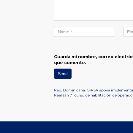
Guarda mi nombre, correo electrón
que comente.
Navegación
Previous
Rep. Dominicana: OIRSA apoya implementac
Post
Next
Realizan 7º curso de habilitación de operad
de
Post
entradas