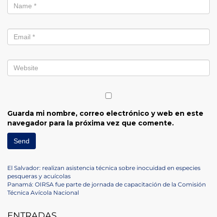
Guarda mi nombre, correo electrónico y web en este
navegador para la próxima vez que comente.
Navegación
Previous
El Salvador: realizan asistencia técnica sobre inocuidad en especies
Post
pesqueras y acuícolas
de
Next
Panamá: OIRSA fue parte de jornada de capacitación de la Comisión
Post
Técnica Avícola Nacional
entradas
ENTRADAS