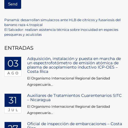
Navegación
Previous
Panamá: desarrollan simulacros ante HLB de cítricos y fusariosis del
Post
banano raza 4 tropical
de
Next
El Salvador: realizan asistencia técnica sobre inocuidad en especies
Post
pesqueras y acuícolas
entradas
ENTRADAS
Adquisición, instalación y puesta en marcha de
03
un espectrofotómetro de emisión atómica de
plasma de acoplamiento inductivo ICP-OES –
Costa Rica
AGO
El Organismo Internacional Regional de Sanidad
Agropecuaria...
Auxiliares de Tratamientos Cuarentenarios SITC
31
– Nicaragua
El Organismo Internacional Regional de Sanidad
JUL
Agropecuaria...
Oficial de inspección de embarcaciones – Costa
Rica