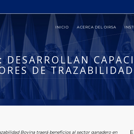
INICIO
ACERCA DEL OIRSA
INST
: DESARROLLAN CAPAC
ORES DE TRAZABILIDAD
E
abilidad Bovina traerá beneficios al sector ganadero en