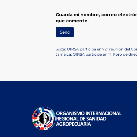
Guarda mi nombre, correo electrón
que comente.
Navegación
Previous
Suiza: OIRSA participa en 72ª reunión del Co
Post
Next
Jamaica: OIRSA participa en 11º Foro de dire
de
Post
entradas