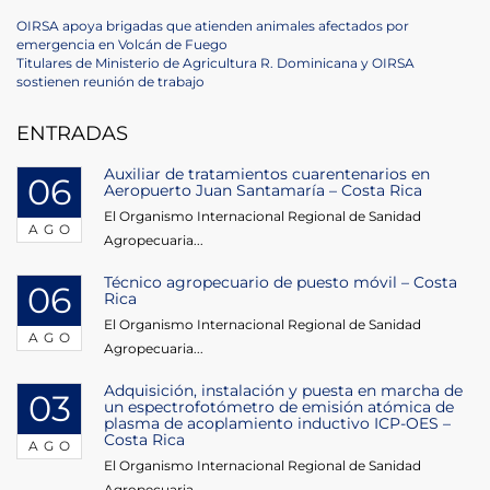
Navegación
Previous
OIRSA apoya brigadas que atienden animales afectados por
Post
emergencia en Volcán de Fuego
de
Next
Titulares de Ministerio de Agricultura R. Dominicana y OIRSA
Post
sostienen reunión de trabajo
entradas
ENTRADAS
Auxiliar de tratamientos cuarentenarios en
06
Aeropuerto Juan Santamaría – Costa Rica
El Organismo Internacional Regional de Sanidad
AGO
Agropecuaria...
Técnico agropecuario de puesto móvil – Costa
06
Rica
El Organismo Internacional Regional de Sanidad
AGO
Agropecuaria...
Adquisición, instalación y puesta en marcha de
03
un espectrofotómetro de emisión atómica de
plasma de acoplamiento inductivo ICP-OES –
Costa Rica
AGO
El Organismo Internacional Regional de Sanidad
Agropecuaria...