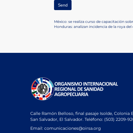
Navegación
Previous
México: se realiza curso de capacitación s
Post
Next
Honduras: analizan incidencia de la roya del 
de
Post
entradas
Calle Ramón Belloso, final pasaje Isolde, Colonia 
San Salvador, El Salvador. Teléfono:
(503) 2209-9
Email: comunicaciones
@oirsa.org