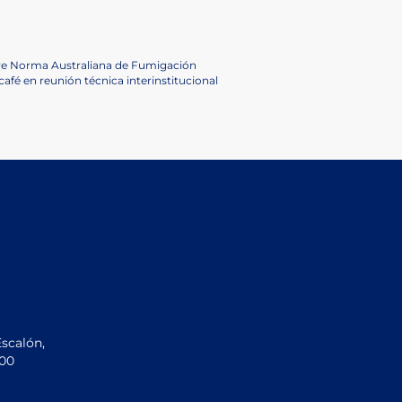
obre Norma Australiana de Fumigación
café en reunión técnica interinstitucional
Escalón,
200