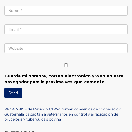
Guarda mi nombre, correo electrónico y web en este
navegador para la próxima vez que comente.
Navegación
Previous
PRONABIVE de México y OIRSA firman convenios de cooperación
Post
Next
Guatemala: capacitan a veterinarios en control y erradicación de
de
Post
brucelosis y tuberculosis bovina
entradas