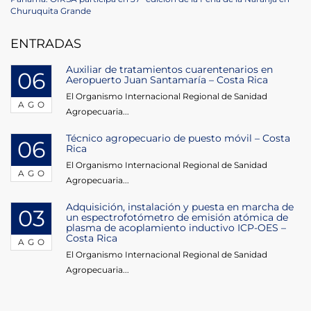
de
Post
Churuquita Grande
entradas
ENTRADAS
Auxiliar de tratamientos cuarentenarios en
06
Aeropuerto Juan Santamaría – Costa Rica
El Organismo Internacional Regional de Sanidad
AGO
Agropecuaria...
Técnico agropecuario de puesto móvil – Costa
06
Rica
El Organismo Internacional Regional de Sanidad
AGO
Agropecuaria...
Adquisición, instalación y puesta en marcha de
03
un espectrofotómetro de emisión atómica de
plasma de acoplamiento inductivo ICP-OES –
Costa Rica
AGO
El Organismo Internacional Regional de Sanidad
Agropecuaria...