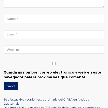
Guarda mi nombre, correo electrónico y web en este
navegador para la próxima vez que comente.
Navegación
Previous
Se efectúa 64a reunión extraordinaria del CIRSA en Antigua
Post
Guatemala
Next
Panamá: OIRSA participa en 37ª edición de la Feria de la Naranja en