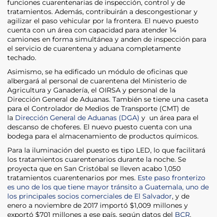
funciones cuarentenarias de inspección, control y de
tratamientos. Además, contribuirán a descongestionar y
agilizar el paso vehicular por la frontera. El nuevo puesto
cuenta con un área con capacidad para atender 14
camiones en forma simultánea y anden de inspección para
el servicio de cuarentena y aduana completamente
techado.
Asimismo, se ha edificado un módulo de oficinas que
albergará al personal de cuarentena del Ministerio de
Agricultura y Ganadería, el OIRSA y personal de la
Dirección General de Aduanas. También se tiene una caseta
para el Controlador de Medios de Transporte (CMT) de
la
Dirección General de Aduanas (DGA)
y un área para el
descanso de choferes. El nuevo puesto cuenta con una
bodega para el almacenamiento de productos químicos.
Para la iluminación del puesto es tipo LED, lo que facilitará
los tratamientos cuarentenarios durante la noche. Se
proyecta que en San Cristóbal se lleven acabo 1,050
tratamientos cuarentenarios por mes.
Este paso fronterizo
es uno de los que tiene mayor tránsito a Guatemala, uno de
los principales socios comerciales de El Salvador
, y de
enero a noviembre de 2017 importó $1,009 millones y
exportó $701 millones a ese país, según datos del
BCR
.