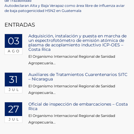
Post
de Trazabilidad
de
Next
Autodeclaran Alta y Baja Verapaz como área libre de influenza aviar
Post
de baja patogenicidad H5N2 en Guatemala
entradas
ENTRADAS
Adquisición, instalación y puesta en marcha de
03
un espectrofotómetro de emisión atómica de
plasma de acoplamiento inductivo ICP-OES –
Costa Rica
AGO
El Organismo Internacional Regional de Sanidad
Agropecuaria...
Auxiliares de Tratamientos Cuarentenarios SITC
31
– Nicaragua
El Organismo Internacional Regional de Sanidad
JUL
Agropecuaria...
Oficial de inspección de embarcaciones – Costa
27
Rica
El Organismo Internacional Regional de Sanidad
JUL
Agropecuaria...