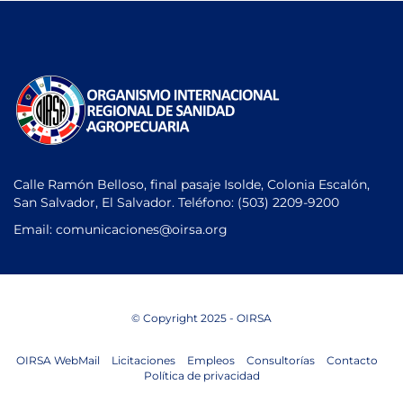
Calle Ramón Belloso, final pasaje Isolde, Colonia Escalón,
San Salvador, El Salvador. Teléfono:
(503) 2209-9200
Email: comunicaciones
@oirsa.org
© Copyright 2025 - OIRSA
OIRSA WebMail
Licitaciones
Empleos
Consultorías
Contacto
Política de privacidad