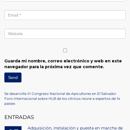
Guarda mi nombre, correo electrónico y web en este
navegador para la próxima vez que comente.
Navegación
Previous
Se desarrolla III Congreso Nacional de Apicultores en El Salvador
Post
Next
Foro Internacional sobre HLB de los cítricos reúne a expertos de 14
de
Post
países
entradas
ENTRADAS
Adquisición, instalación y puesta en marcha de