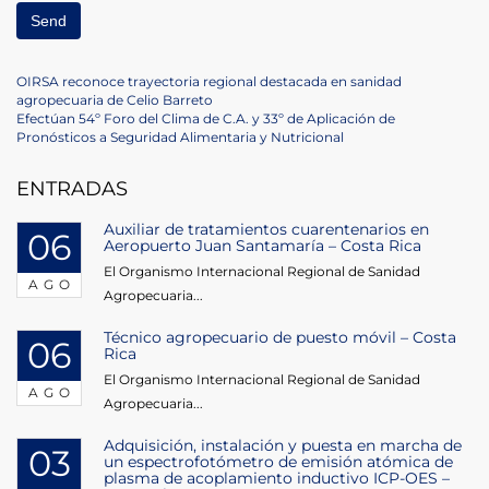
Navegación
Previous
OIRSA reconoce trayectoria regional destacada en sanidad
Post
agropecuaria de Celio Barreto
de
Next
Efectúan 54º Foro del Clima de C.A. y 33º de Aplicación de
Post
Pronósticos a Seguridad Alimentaria y Nutricional
entradas
ENTRADAS
Auxiliar de tratamientos cuarentenarios en
06
Aeropuerto Juan Santamaría – Costa Rica
El Organismo Internacional Regional de Sanidad
AGO
Agropecuaria...
Técnico agropecuario de puesto móvil – Costa
06
Rica
El Organismo Internacional Regional de Sanidad
AGO
Agropecuaria...
Adquisición, instalación y puesta en marcha de
03
un espectrofotómetro de emisión atómica de
plasma de acoplamiento inductivo ICP-OES –