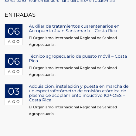
Post
Next
Se realiza 63ª reunión extraordinaria del CIRSA en Guatemala
de
Post
ENTRADAS
entradas
Auxiliar de tratamientos cuarentenarios en
06
Aeropuerto Juan Santamaría – Costa Rica
El Organismo Internacional Regional de Sanidad
AGO
Agropecuaria...
Técnico agropecuario de puesto móvil – Costa
06
Rica
El Organismo Internacional Regional de Sanidad
AGO
Agropecuaria...
Adquisición, instalación y puesta en marcha de
03
un espectrofotómetro de emisión atómica de
plasma de acoplamiento inductivo ICP-OES –
Costa Rica
AGO
El Organismo Internacional Regional de Sanidad
Agropecuaria...