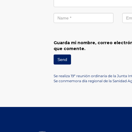
Guarda mi nombre, correo electrón
que comente.
Navegación
Previous
Se realiza 19ª reunión ordinaria de la Junta 
Post
Next
Se conmemora día regional de la Sanidad Ag
de
Post
entradas