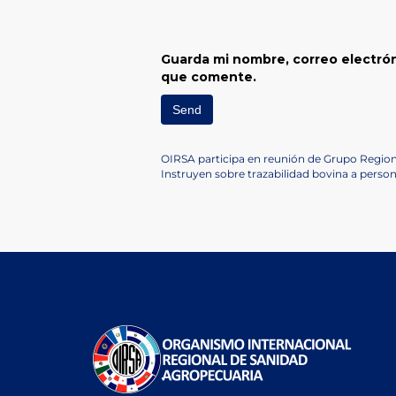
Guarda mi nombre, correo electrón
que comente.
Navegación
Previous
OIRSA participa en reunión de Grupo Regio
Post
Next
Instruyen sobre trazabilidad bovina a perso
de
Post
entradas