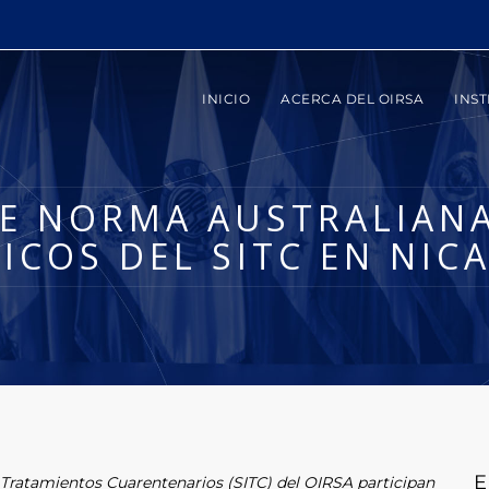
INICIO
ACERCA DEL OIRSA
INST
E NORMA AUSTRALIAN
NICOS DEL SITC EN NIC
E
e Tratamientos Cuarentenarios (SITC) del OIRSA participan