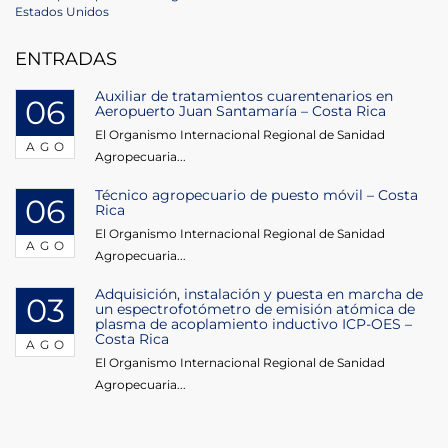
de
Post
Estados Unidos
entradas
ENTRADAS
Auxiliar de tratamientos cuarentenarios en
06
Aeropuerto Juan Santamaría – Costa Rica
El Organismo Internacional Regional de Sanidad
AGO
Agropecuaria...
Técnico agropecuario de puesto móvil – Costa
06
Rica
El Organismo Internacional Regional de Sanidad
AGO
Agropecuaria...
Adquisición, instalación y puesta en marcha de
03
un espectrofotómetro de emisión atómica de
plasma de acoplamiento inductivo ICP-OES –
Costa Rica
AGO
El Organismo Internacional Regional de Sanidad
Agropecuaria...