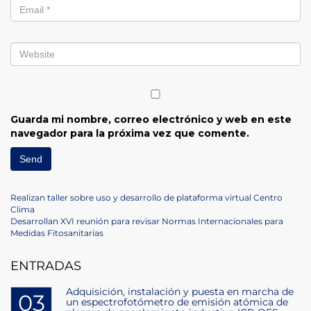
Guarda mi nombre, correo electrónico y web en este
navegador para la próxima vez que comente.
Navegación
Previous
Realizan taller sobre uso y desarrollo de plataforma virtual Centro
Post
Clima
de
Next
Desarrollan XVI reunión para revisar Normas Internacionales para
Post
Medidas Fitosanitarias
entradas
ENTRADAS
Adquisición, instalación y puesta en marcha de
03
un espectrofotómetro de emisión atómica de